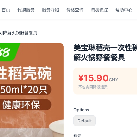
首页
代购服务
服务介绍
价格查询
包裹追踪
帮助中心
碗可降解火锅野餐餐具
美宝琳稻壳一次性碗
解火锅野餐餐具
¥15.90
CNY
不包含国际段运费
Options
Default
数量