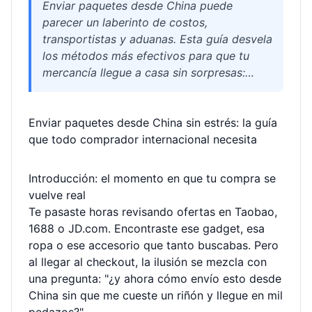
Enviar paquetes desde China puede
parecer un laberinto de costos,
transportistas y aduanas. Esta guía desvela
los métodos más efectivos para que tu
mercancía llegue a casa sin sorpresas:
desde el uso de correos y courier
internacional hasta la opción más
Enviar paquetes desde China sin estrés: la guía
inteligente: los agentes de consolidación
que todo comprador internacional necesita
como Welisen, que ofrecen almacenaje
gratuito, empaque profesional y tarifas
reducidas. Descubre cómo ahorrar hasta
Introducción: el momento en que tu compra se
un 60% en tus envíos y evitar los dolores
vuelve real
de cabeza más comunes.
Te pasaste horas revisando ofertas en Taobao,
1688 o JD.com. Encontraste ese gadget, esa
ropa o ese accesorio que tanto buscabas. Pero
al llegar al checkout, la ilusión se mezcla con
una pregunta: "¿y ahora cómo envío esto desde
China sin que me cueste un riñón y llegue en mil