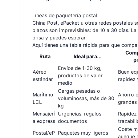
Líneas de paquetería postal
China Post, ePacket u otras redes postales s
plazos son imprevisibles: de 10 a 30 días. La 
prisa y puedes esperar.
Aquí tienes una tabla rápida para que compa
Comp
Ruta
Ideal para...
pr
Envíos de 1-30 kg,
Aéreo
Buen equ
productos de valor
estándar
rapidez 
medio
Cargas pesadas o
Marítimo
Ahorro e
voluminosas, más de 30
LCL
grandes
kg
Mensajerí
Urgencias, regalos,
Rapidez
a express
documentos
trazabili
Coste m
Postal/eP
Paquetes muy ligeros
aunque e