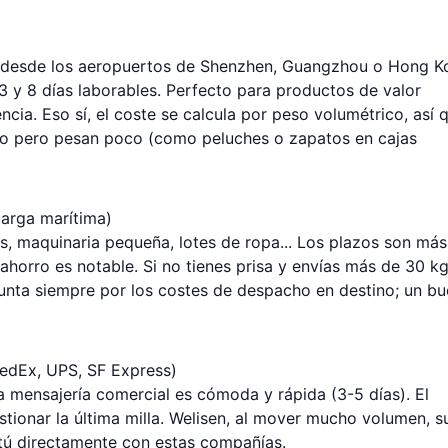
n desde los aeropuertos de Shenzhen, Guangzhou o Hong K
 3 y 8 días laborables. Perfecto para productos de valor
cia. Eso sí, el coste se calcula por peso volumétrico, así 
ho pero pesan poco (como peluches o zapatos en cajas
carga marítima)
s, maquinaria pequeña, lotes de ropa... Los plazos son más
 ahorro es notable. Si no tienes prisa y envías más de 30 kg
gunta siempre por los costes de despacho en destino; un b
FedEx, UPS, SF Express)
a mensajería comercial es cómoda y rápida (3-5 días). El
stionar la última milla. Welisen, al mover mucho volumen, s
 tú directamente con estas compañías.