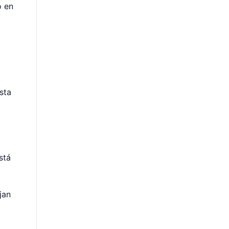
o en
sta
stá
jan