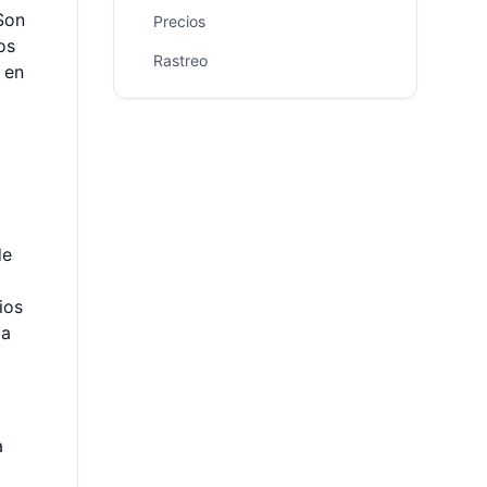
Son
Precios
os
Rastreo
 en
de
ios
 a
a