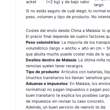
acket
(<2 kg) y de bajo valor
largo
Si no estás seguro de cuál elegir, lo normal 
peso, volumen y tipo de producto. No intentes
Costes del envío desde China a Malasia: lo 
El precio final depende de cuatro factores q
Peso volumétrico
: La mayoría de los transp
volumétrico (largo × ancho × alto en cm ÷ 5
que abulta mucho puede costar más de lo qu
Destino dentro de Malasia
: La última milla 
remotas suelen tener recargos.
Tipo de producto
: Artículos con baterías, l
(muchos transitarios los llaman 'sensitive g
Aduanas e impuestos
: En Malasia, los enví
normativa) no pagan impuestos o pagan poco.
buen transitario te explica los posibles carg
de impuestos sin revisar tu caso concreto.
Además, un buen servicio de reenvío te da: