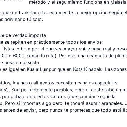
método y el seguimiento funciona en Malasia
es que un transitario te recomiende la mejor opción según el
 adivinarlo tú solo.
que de verdad importa
ue se repiten en prácticamente todos los envíos:
ortistas cobran por el que sea mayor entre peso real y peso
000 ó 6000, según la ruta). Por eso, una chaqueta de plum
e pesa en báscula.
no es igual en Kuala Lumpur que en Kota Kinabalu. Las zonas
íquidos, imanes o alimentos necesitan canales especiales
oods'). Son perfectamente posibles, pero el coste sube un p
os por debajo de ciertos valores (que cambian según la
 Pero si importas algo caro, te tocará asumir aranceles. 
os antes de enviar, pero nunca te prometas que todo está li