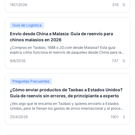
proveedor logístico, la adquisición en tiendas como 1688 o Taobao,
16/7/2026
316
0
la consolidación de paquetes y el envío internacional. Descubre
cómo optimizar costes, cumplir con aduanas y elegir el mejor canal
de transporte. Con ejemplos reales y consejos prácticos, es ideal
para emprendedores o compradores habituales que quieren importar
desde China de forma segura.
Guía de Logística
Envío desde China a Malasia: Guía de reenvío para
chinos malasios en 2026
¿Compras en Taobao, 1688 o JD.com desde Malasia? Esta guía
explica cómo funciona el reenvío de paquetes desde China para la
comunidad china malasia: rutas disponibles, costes reales, plazos de
8/6/2026
737
0
entrega y cómo un servicio como Welisen te ayuda a consolidar,
almacenar gratis durante 180 días y ahorrar en cada envío.
Preguntas Frecuentes
¿Cómo enviar productos de Taobao a Estados Unidos?
Guía de reenvío sin errores, de principiante a experto
¿Ves algo que te encanta en Taobao y quieres enviarlo a Estados
Unidos, pero te frenan los gastos de envío internacional y el proceso
de reenvío? Basado en mi experiencia real, te explico las diferencias
25/4/2026
1901
2
entre tres opciones: comprador personal, consolidación oficial de
Taobao y transitario profesional. Te detallo cómo gestionar todo el
proceso de compra en Taobao y envío a EE.UU. de forma sencilla y
económica, además de consejos prácticos sobre impuestos y