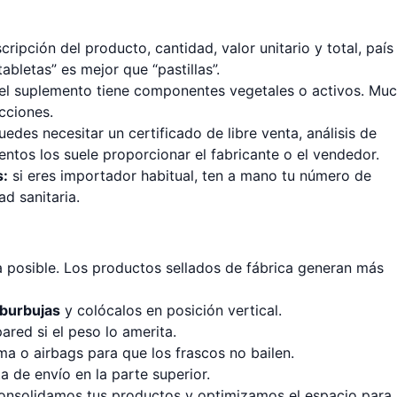
cripción del producto, cantidad, valor unitario y total, país
abletas” es mejor que “pastillas”.
el suplemento tiene componentes vegetales o activos. Mu
icciones.
edes necesitar un certificado de libre venta, análisis de
entos los suele proporcionar el fabricante o el vendedor.
s:
si eres importador habitual, ten a mano tu número de
ad sanitaria.
 posible. Los productos sellados de fábrica generan más
 burbujas
y colócalos en posición vertical.
red si el peso lo amerita.
a o airbags para que los frascos no bailen.
a de envío en la parte superior.
onsolidamos tus productos y optimizamos el espacio para