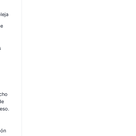
leja
de
s
ncho
de
eso.
ión