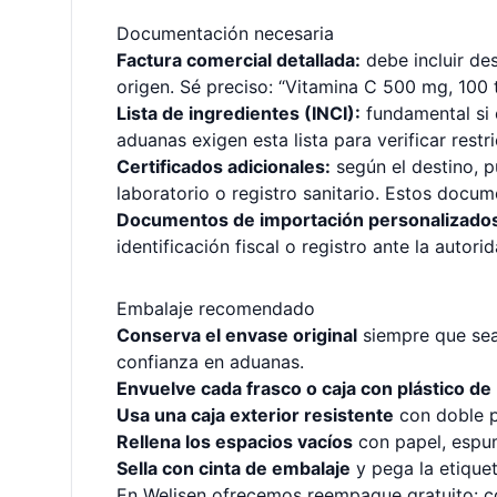
Documentación necesaria
Factura comercial detallada:
debe incluir des
origen. Sé preciso: “Vitamina C 500 mg, 100 t
Lista de ingredientes (INCI):
fundamental si 
aduanas exigen esta lista para verificar restr
Certificados adicionales:
según el destino, pu
laboratorio o registro sanitario. Estos docum
Documentos de importación personalizado
identificación fiscal o registro ante la autorid
Embalaje recomendado
Conserva el envase original
siempre que sea
confianza en aduanas.
Envuelve cada frasco o caja con plástico de
Usa una caja exterior resistente
con doble pa
Rellena los espacios vacíos
con papel, espum
Sella con cinta de embalaje
y pega la etiquet
En Welisen ofrecemos reempaque gratuito: c