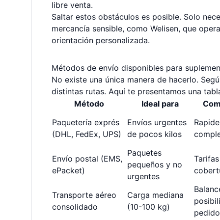
libre venta.
Saltar estos obstáculos es posible. Solo nece
mercancía sensible, como Welisen, que opera
orientación personalizada.
Métodos de envío disponibles para suplemen
No existe una única manera de hacerlo. Según
distintas rutas. Aquí te presentamos una ta
Método
Ideal para
Comp
Paquetería exprés
Envíos urgentes
Rapide
(DHL, FedEx, UPS)
de pocos kilos
compl
Paquetes
Envío postal (EMS,
Tarifa
pequeños y no
ePacket)
cobert
urgentes
Balanc
Transporte aéreo
Carga mediana
posibi
consolidado
(10-100 kg)
pedido