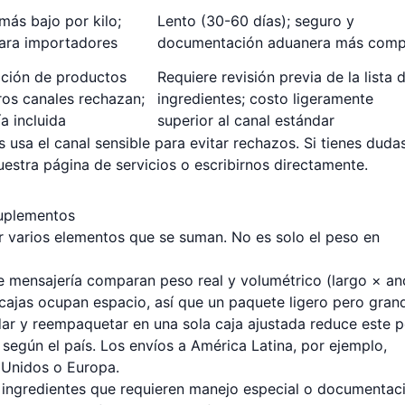
más bajo por kilo;
Lento (30-60 días); seguro y
para importadores
documentación aduanera más comp
ción de productos
Requiere revisión previa de la lista 
ros canales rechazan;
ingredientes; costo ligeramente
a incluida
superior al canal estándar
s usa el canal sensible para evitar rechazos. Si tienes duda
nuestra
página de servicios
o escribirnos directamente.
suplementos
r varios elementos que se suman. No es solo el peso en
 mensajería comparan peso real y volumétrico (largo × a
y cajas ocupan espacio, así que un paquete ligero pero gran
dar y reempaquetar en una sola caja ajustada reduce este p
n según el país. Los envíos a América Latina, por ejemplo,
 Unidos o Europa.
 ingredientes que requieren manejo especial o documentac