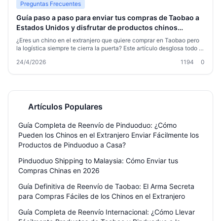
ayudándote a disfrutar fácilmente de la libertad de comprar en T
Preguntas Frecuentes
Guía paso a paso para enviar tus compras de Taobao a
Estados Unidos y disfrutar de productos chinos
fácilmente
¿Eres un chino en el extranjero que quiere comprar en Taobao pero
la logística siempre te cierra la puerta? Este artículo desglosa todo el
proceso, desde hacer el pedido hasta recibir el paquete, compara los
24/4/2026
1194
0
criterios para elegir una empresa de reenvío a EE. UU. y comparte
consejos prácticos para ahorrar dinero y evitar contratiempos, para
que disfrutes de los productos de Taobao sin complicaciones.
Artículos Populares
Guía Completa de Reenvío de Pinduoduo: ¿Cómo
Pueden los Chinos en el Extranjero Enviar Fácilmente los
Productos de Pinduoduo a Casa?
Pinduoduo Shipping to Malaysia: Cómo Enviar tus
Compras Chinas en 2026
Guía Definitiva de Reenvío de Taobao: El Arma Secreta
para Compras Fáciles de los Chinos en el Extranjero
Guía Completa de Reenvío Internacional: ¿Cómo Llevar