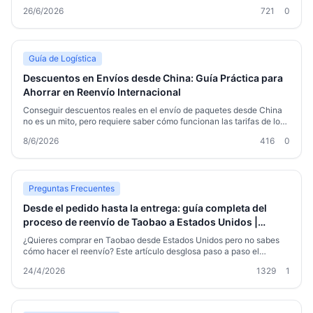
factores de costo, preparación de paquetes, aduanas y el uso de
26/6/2026
721
0
servicios de reenvío como Welisen para simplificar la logística
internacional.
Guía de Logística
Descuentos en Envíos desde China: Guía Práctica para
Ahorrar en Reenvío Internacional
Conseguir descuentos reales en el envío de paquetes desde China
no es un mito, pero requiere saber cómo funcionan las tarifas de los
transportistas y qué servicios de reenvío aprovechan mejor los
8/6/2026
416
0
precios por volumen. En esta guía te explicamos qué factores
determinan el coste final, cómo funcionan los descuentos por
consolidación y temporada, y cómo un forwarder como Welisen te
ayuda a pagar menos sin sacrificar velocidad ni seguridad. Incluimos
una comparativa de rutas y consejos prácticos para que tu próximo
Preguntas Frecuentes
envío cueste mucho menos de lo que imaginas.
Desde el pedido hasta la entrega: guía completa del
proceso de reenvío de Taobao a Estados Unidos |
Welisen Logistics
¿Quieres comprar en Taobao desde Estados Unidos pero no sabes
cómo hacer el reenvío? Este artículo desglosa paso a paso el
proceso completo de reenvío de Taobao a EE. UU., desde añadir la
24/4/2026
1329
1
dirección de reenvío, almacenamiento y empaquetado, elección del
canal logístico, transporte internacional hasta el despacho de
aduanas y la entrega. Cada punto incluye una guía práctica y
consejos para evitar errores y ahorrar en gastos de envío,