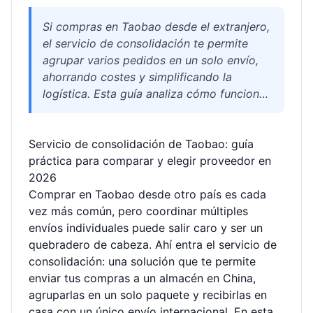
Si compras en Taobao desde el extranjero,
el servicio de consolidación te permite
agrupar varios pedidos en un solo envío,
ahorrando costes y simplificando la
logística. Esta guía analiza cómo funciona,
qué factores comparar al elegir un
proveedor (costes reales, tiempos de
Servicio de consolidación de Taobao: guía
almacenamiento, transportistas
práctica para comparar y elegir proveedor en
disponibles, canales para productos
2026
especiales) y cómo evitar problemas
Comprar en Taobao desde otro país es cada
comunes en aduanas. Una lectura obligada
vez más común, pero coordinar múltiples
para sacar el máximo partido a tus
envíos individuales puede salir caro y ser un
compras en China durante 2026.
quebradero de cabeza. Ahí entra el servicio de
consolidación: una solución que te permite
enviar tus compras a un almacén en China,
agruparlas en un solo paquete y recibirlas en
casa con un único envío internacional. En esta