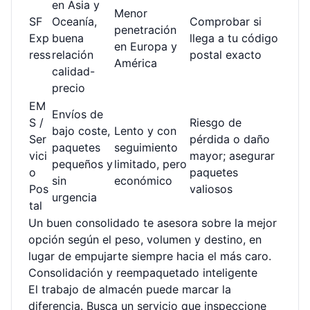
en Asia y
Menor
SF
Oceanía,
Comprobar si
penetración
Exp
buena
llega a tu código
en Europa y
ress
relación
postal exacto
América
calidad-
precio
EM
Envíos de
S /
Riesgo de
bajo coste,
Lento y con
Ser
pérdida o daño
paquetes
seguimiento
vici
mayor; asegurar
pequeños y
limitado, pero
o
paquetes
sin
económico
Pos
valiosos
urgencia
tal
Un buen consolidado te asesora sobre la mejor
opción según el peso, volumen y destino, en
lugar de empujarte siempre hacia el más caro.
Consolidación y reempaquetado inteligente
El trabajo de almacén puede marcar la
diferencia. Busca un servicio que inspeccione