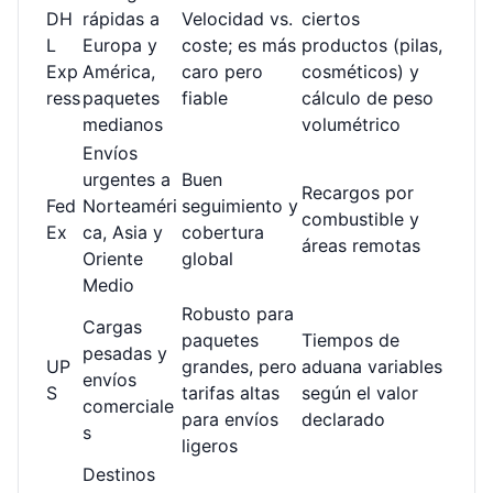
DH
rápidas a
Velocidad vs.
ciertos
L
Europa y
coste; es más
productos (pilas,
Exp
América,
caro pero
cosméticos) y
ress
paquetes
fiable
cálculo de peso
medianos
volumétrico
Envíos
urgentes a
Buen
Recargos por
Fed
Norteaméri
seguimiento y
combustible y
Ex
ca, Asia y
cobertura
áreas remotas
Oriente
global
Medio
Robusto para
Cargas
paquetes
Tiempos de
pesadas y
UP
grandes, pero
aduana variables
envíos
S
tarifas altas
según el valor
comerciale
para envíos
declarado
s
ligeros
Destinos