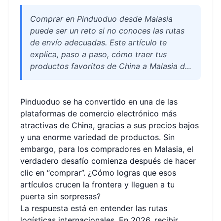
Comprar en Pinduoduo desde Malasia
puede ser un reto si no conoces las rutas
de envío adecuadas. Este artículo te
explica, paso a paso, cómo traer tus
productos favoritos de China a Malasia de
forma eficiente. Cubrimos opciones de
transporte aéreo y marítimo, consolidación
Pinduoduo se ha convertido en una de las
de paquetes, factores de costo, impuestos
plataformas de comercio electrónico más
y los mejores canales para mercancías
atractivas de China, gracias a sus precios bajos
sensibles. Además, descubre cómo un
y una enorme variedad de productos. Sin
socio logístico como Welisen International
embargo, para los compradores en Malasia, el
Logistics facilita todo el proceso con
verdadero desafío comienza después de hacer
almacenamiento gratuito, reempaque y
clic en “comprar”. ¿Cómo logras que esos
seguimiento en tiempo real. Ideal para
artículos crucen la frontera y lleguen a tu
compradores particulares y pequeños
puerta sin sorpresas?
negocios.
La respuesta está en entender las rutas
logísticas internacionales. En 2026, recibir