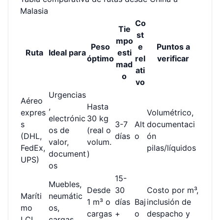
Malasia
Co
Tie
st
mpo
Peso
e
Puntos a
Ruta
Ideal para
esti
óptimo
rel
verificar
mad
ati
o
vo
Urgencias
Aéreo
,
Hasta
expres
Volumétrico,
electrónic
30 kg
s
3-7
Alt
documentaci
os de
(real o
(DHL,
días
o
ón
valor,
volum.
FedEx,
pilas/líquidos
document
)
UPS)
os
15-
Muebles,
Desde
30
Costo por m³,
Maríti
neumátic
1 m³ o
días
Baj
inclusión de
mo
os,
cargas
+
o
despacho y
LCL
cargas