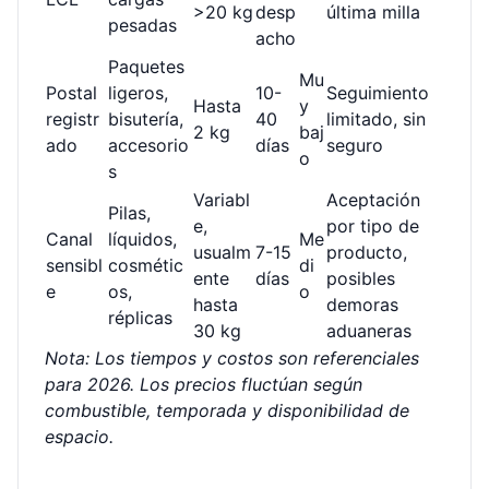
>20 kg
desp
última milla
pesadas
acho
Paquetes
Mu
Postal
ligeros,
10-
Seguimiento
Hasta
y
registr
bisutería,
40
limitado, sin
2 kg
baj
ado
accesorio
días
seguro
o
s
Variabl
Aceptación
Pilas,
e,
por tipo de
Canal
líquidos,
Me
usualm
7-15
producto,
sensibl
cosmétic
di
ente
días
posibles
e
os,
o
hasta
demoras
réplicas
30 kg
aduaneras
Nota: Los tiempos y costos son referenciales
para 2026. Los precios fluctúan según
combustible, temporada y disponibilidad de
espacio.