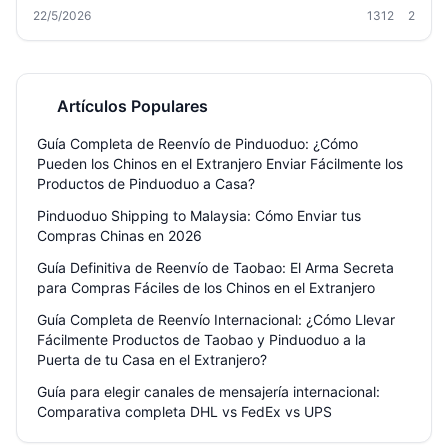
de embalaje, gestión de aduanas y cómo Welisen te ayuda a
22/5/2026
1312
2
consolidar, almacenar gratis y ahorrar en cada envío. Ideal para
empresas e-commerce y compradores particulares.
Artículos Populares
Guía Completa de Reenvío de Pinduoduo: ¿Cómo
Pueden los Chinos en el Extranjero Enviar Fácilmente los
Productos de Pinduoduo a Casa?
Pinduoduo Shipping to Malaysia: Cómo Enviar tus
Compras Chinas en 2026
Guía Definitiva de Reenvío de Taobao: El Arma Secreta
para Compras Fáciles de los Chinos en el Extranjero
Guía Completa de Reenvío Internacional: ¿Cómo Llevar
Fácilmente Productos de Taobao y Pinduoduo a la
Puerta de tu Casa en el Extranjero?
Guía para elegir canales de mensajería internacional:
Comparativa completa DHL vs FedEx vs UPS