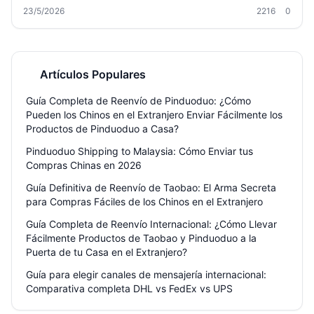
métodos de envío, cómo ahorrar con la consolidación de paquetes,
23/5/2026
2216
0
trámites aduaneros, productos prohibidos y cómo Welisen te ayuda a
recibir tus compras de forma segura y económica. Conoce los
canales de DHL, FedEx, SF Express, y la opción de almacenamiento
gratuito por 180 días para acumular tus pedidos. Todo lo que
necesitas para un envío sin sorpresas.
Artículos Populares
Guía Completa de Reenvío de Pinduoduo: ¿Cómo
Pueden los Chinos en el Extranjero Enviar Fácilmente los
Productos de Pinduoduo a Casa?
Pinduoduo Shipping to Malaysia: Cómo Enviar tus
Compras Chinas en 2026
Guía Definitiva de Reenvío de Taobao: El Arma Secreta
para Compras Fáciles de los Chinos en el Extranjero
Guía Completa de Reenvío Internacional: ¿Cómo Llevar
Fácilmente Productos de Taobao y Pinduoduo a la
Puerta de tu Casa en el Extranjero?
Guía para elegir canales de mensajería internacional:
Comparativa completa DHL vs FedEx vs UPS