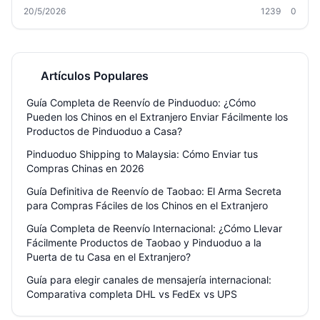
guía te explica paso a paso los métodos disponibles, cómo
20/5/2026
1239
0
consolidar paquetes, ahorrar en aduanas y evitar problemas
comunes. Descubre por qué servicios como Welisen simplifican todo
el proceso con logística puerta a puerta y almacenes gratuitos.
Artículos Populares
Guía Completa de Reenvío de Pinduoduo: ¿Cómo
Pueden los Chinos en el Extranjero Enviar Fácilmente los
Productos de Pinduoduo a Casa?
Pinduoduo Shipping to Malaysia: Cómo Enviar tus
Compras Chinas en 2026
Guía Definitiva de Reenvío de Taobao: El Arma Secreta
para Compras Fáciles de los Chinos en el Extranjero
Guía Completa de Reenvío Internacional: ¿Cómo Llevar
Fácilmente Productos de Taobao y Pinduoduo a la
Puerta de tu Casa en el Extranjero?
Guía para elegir canales de mensajería internacional:
Comparativa completa DHL vs FedEx vs UPS