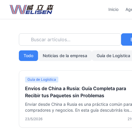
Inicio
Ag
Buscar artículos...
Todo
Noticias de la empresa
Guía de Logística
Guía de Logística
Envíos de China a Rusia: Guía Completa para
Recibir tus Paquetes sin Problemas
Enviar desde China a Rusia es una práctica común par
compradores y negocios. En esta guía descubrirás los
mejores métodos de envío, cómo ahorrar con la
23/5/2026
21
consolidación de paquetes, trámites aduaneros, produ
prohibidos y cómo Welisen te ayuda a recibir tus comp