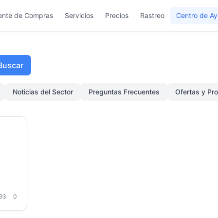
ente de Compras
Servicios
Precios
Rastreo
Centro de A
Buscar
Noticias del Sector
Preguntas Frecuentes
Ofertas y Pr
a
93
0
ctos
ras