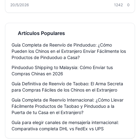
guía te explica paso a paso los métodos disponibles, cómo
20/5/2026
1242
0
consolidar paquetes, ahorrar en aduanas y evitar problemas
comunes. Descubre por qué servicios como Welisen simplifican todo
el proceso con logística puerta a puerta y almacenes gratuitos.
Artículos Populares
Guía Completa de Reenvío de Pinduoduo: ¿Cómo
Pueden los Chinos en el Extranjero Enviar Fácilmente los
Productos de Pinduoduo a Casa?
Pinduoduo Shipping to Malaysia: Cómo Enviar tus
Compras Chinas en 2026
Guía Definitiva de Reenvío de Taobao: El Arma Secreta
para Compras Fáciles de los Chinos en el Extranjero
Guía Completa de Reenvío Internacional: ¿Cómo Llevar
Fácilmente Productos de Taobao y Pinduoduo a la
Puerta de tu Casa en el Extranjero?
Guía para elegir canales de mensajería internacional:
Comparativa completa DHL vs FedEx vs UPS