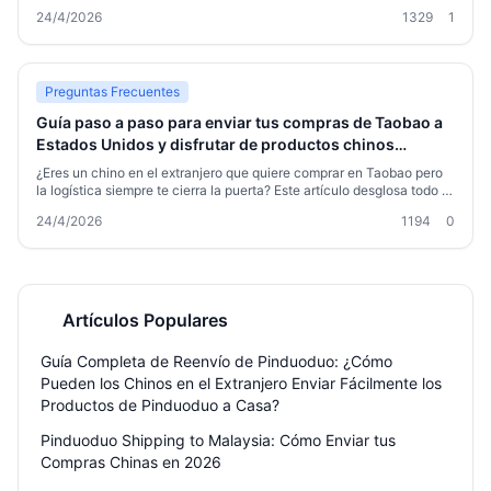
proceso completo de reenvío de Taobao a EE. UU., desde añadir la
24/4/2026
1329
1
dirección de reenvío, almacenamiento y empaquetado, elección del
canal logístico, transporte internacional hasta el despacho de
aduanas y la entrega. Cada punto incluye una guía práctica y
consejos para evitar errores y ahorrar en gastos de envío,
ayudándote a disfrutar fácilmente de la libertad de comprar en T
Preguntas Frecuentes
Guía paso a paso para enviar tus compras de Taobao a
Estados Unidos y disfrutar de productos chinos
fácilmente
¿Eres un chino en el extranjero que quiere comprar en Taobao pero
la logística siempre te cierra la puerta? Este artículo desglosa todo el
proceso, desde hacer el pedido hasta recibir el paquete, compara los
24/4/2026
1194
0
criterios para elegir una empresa de reenvío a EE. UU. y comparte
consejos prácticos para ahorrar dinero y evitar contratiempos, para
que disfrutes de los productos de Taobao sin complicaciones.
Artículos Populares
Guía Completa de Reenvío de Pinduoduo: ¿Cómo
Pueden los Chinos en el Extranjero Enviar Fácilmente los
Productos de Pinduoduo a Casa?
Pinduoduo Shipping to Malaysia: Cómo Enviar tus
Compras Chinas en 2026